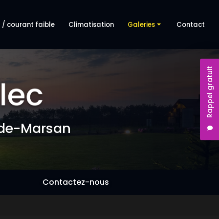
 / courant faible
Climatisation
Galeries
Contact
Dépannage électrique
Rappel gratuit
Courant fort / courant faible
Climatisation
-de-Marsan
Contactez-nous