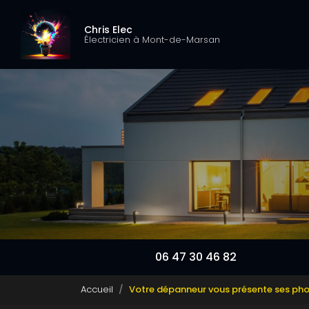
Navigation pri
Aller
au
Chris Elec
contenu
Électricien à Mont-de-Marsan
principal
06 47 30 46 82
Accueil
Votre dépanneur vous présente ses ph