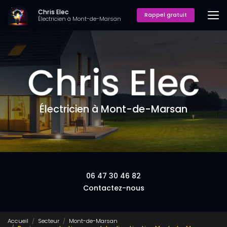
Aller
Chris Elec
au
Rappel gratuit
Électricien à Mont-de-Marsan
contenu
principal
Électricien à Mont-de-Marsan
06 47 30 46 82
Contactez-nous
Accueil
Secteur
Mont-de-Marsan