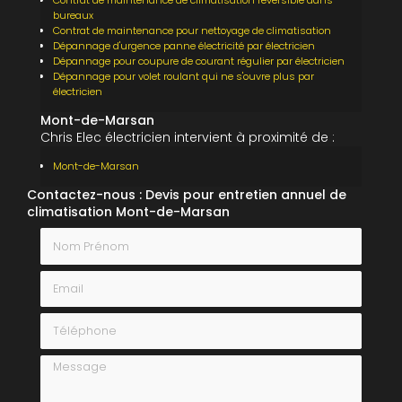
Contrat de maintenance de climatisation réversible dans
bureaux
Contrat de maintenance pour nettoyage de climatisation
Dépannage d'urgence panne électricité par électricien
Dépannage pour coupure de courant régulier par électricien
Dépannage pour volet roulant qui ne s'ouvre plus par
électricien
Mont-de-Marsan
Chris Elec électricien intervient à proximité de :
Mont-de-Marsan
Contactez-nous : Devis pour entretien annuel de
climatisation Mont-de-Marsan
Nom Prénom
Email
Téléphone
Message