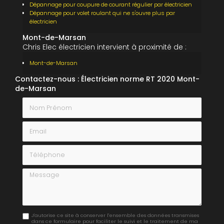
Dépannage pour coupure de courant régulier par électricien
Dépannage pour volet roulant qui ne s'ouvre plus par
électricien
Mont-de-Marsan
Chris Elec électricien intervient à proximité de :
Mont-de-Marsan
Contactez-nous : Électricien norme RT 2020 Mont-
de-Marsan
Nom Prénom
Email
Téléphone
Message
J'autorise ce site à conserver l'ensemble des données transmises
dans ce formulaire pour faciliter le suivi et le traitement de ma