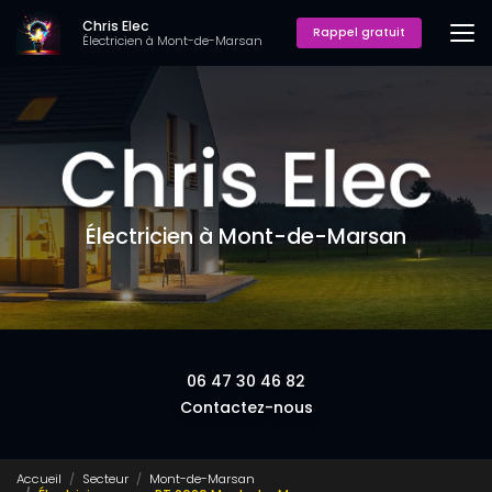
Aller
Chris Elec
au
Rappel gratuit
Électricien à Mont-de-Marsan
contenu
principal
Électricien à Mont-de-Marsan
06 47 30 46 82
Contactez-nous
Accueil
Secteur
Mont-de-Marsan