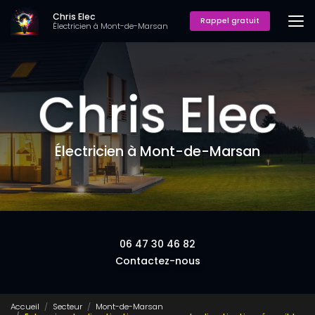
Aller
Chris Elec
au
Rappel gratuit
Électricien à Mont-de-Marsan
contenu
principal
Électricien à Mont-de-Marsan
06 47 30 46 82
Contactez-nous
Accueil
Secteur
Mont-de-Marsan