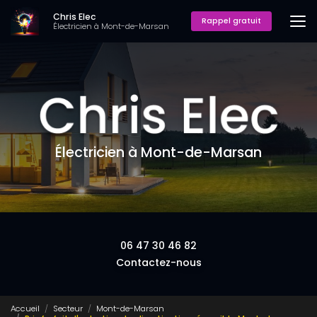
Aller
Chris Elec
au
Rappel gratuit
Électricien à Mont-de-Marsan
contenu
principal
Électricien à Mont-de-Marsan
06 47 30 46 82
Contactez-nous
Accueil
Secteur
Mont-de-Marsan