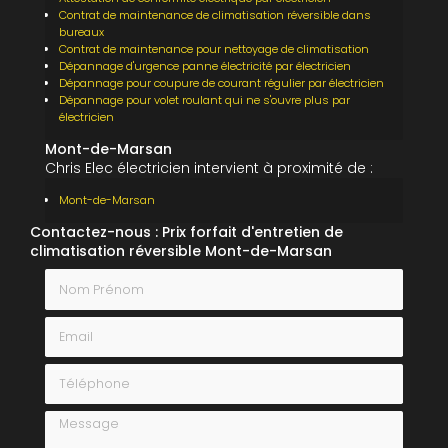
Contrat de maintenance de climatisation réversible dans
bureaux
Contrat de maintenance pour nettoyage de climatisation
Dépannage d'urgence panne électricité par électricien
Dépannage pour coupure de courant régulier par électricien
Dépannage pour volet roulant qui ne s'ouvre plus par
électricien
Mont-de-Marsan
Chris Elec électricien intervient à proximité de :
Mont-de-Marsan
Contactez-nous : Prix forfait d'entretien de
climatisation réversible Mont-de-Marsan
Nom Prénom
Email
Téléphone
Message