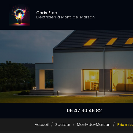
Navigation pri
Aller
au
Chris Elec
contenu
Électricien à Mont-de-Marsan
principal
06 47 30 46 82
Accueil
Secteur
Mont-de-Marsan
Prix mi