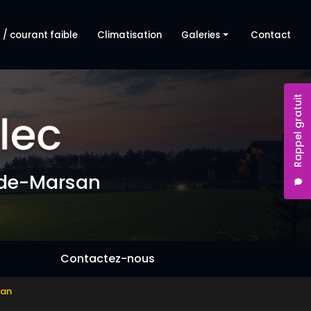
 / courant faible
Climatisation
Galeries
Contact
Dépannage électrique
Rappel gratuit
Courant fort / courant faible
Climatisation
-de-Marsan
Contactez-nous
san