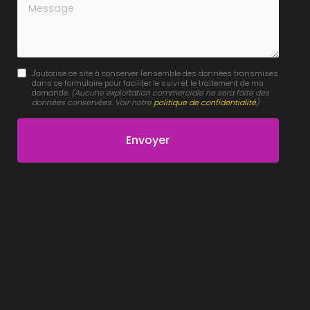
Message
J'autorise ce site à conserver l'ensemble des données transmises
dans ce formulaire pour faciliter le suivi et le traitement de ma
demande.
(Aucune exploitation commerciale ne sera faite des
données conservées. Voir notre
politique de confidentialité
)