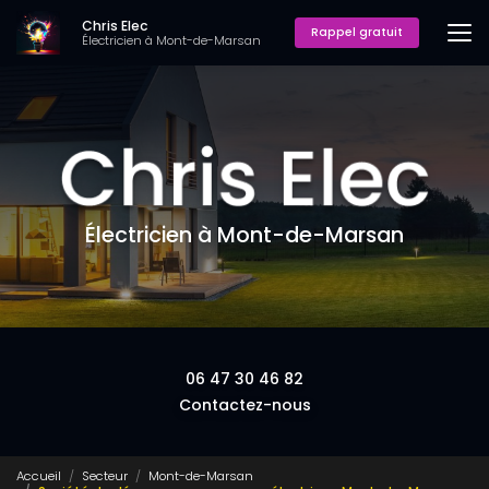
Aller
Chris Elec
au
Rappel gratuit
Électricien à Mont-de-Marsan
contenu
principal
Électricien à Mont-de-Marsan
06 47 30 46 82
Contactez-nous
Accueil
Secteur
Mont-de-Marsan