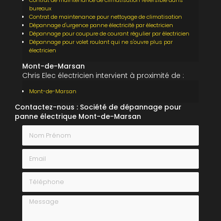
Contrat de maintenance de climatisation réversible dans
bureaux
Contrat de maintenance pour nettoyage de climatisation
Dépannage d'urgence panne électricité par électricien
Dépannage pour coupure de courant régulier par électricien
Dépannage pour volet roulant qui ne s'ouvre plus par
électricien
Mont-de-Marsan
Chris Elec électricien intervient à proximité de :
Mont-de-Marsan
Contactez-nous : Société de dépannage pour
panne électrique Mont-de-Marsan
Nom Prénom
Email
Téléphone
Message